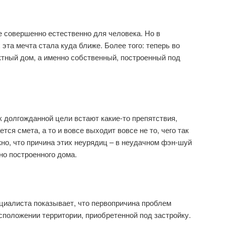
 совершенно естественно для человека. Но в
эта мечта стала куда ближе. Более того: теперь во
актный дом, а именно собственный, построенный под
к долгожданной цели встают какие-то препятствия,
тся смета, а то и вовсе выходит вовсе не то, чего так
о, что причина этих неурядиц – в неудачном фэн-шуй
но построенного дома.
циалиста показывает, что первопричина проблем
сположении территории, приобретенной под застройку.