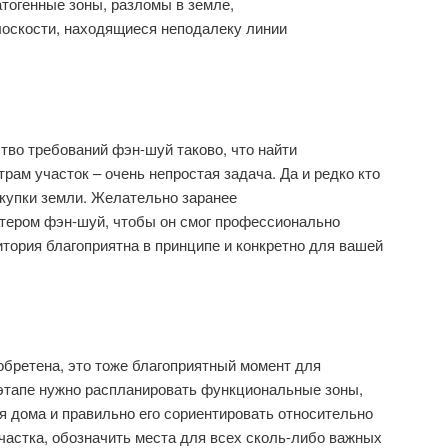
атогенные зоны, разломы в земле,
лоскости, находящиеся неподалеку линии
тво требований фэн-шуй таково, что найти
рам участок – очень непростая задача. Да и редко кто
купки земли. Желательно заранее
стером фэн-шуй, чтобы он смог профессионально
итория благоприятна в принципе и конкретно для вашей
обретена, это тоже благоприятный момент для
 этапе нужно распланировать функциональные зоны,
 дома и правильно его сориентировать относительно
участка, обозначить места для всех сколь-либо важных