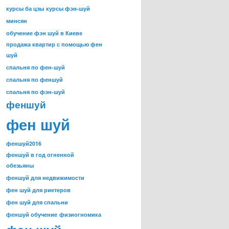
курсы ба цзы
курсы фэн-шуй
минсян
обучение фэн шуй в Киеве
продажа квартир с помощью фен
шуй
спальня по фен-шуй
спальня по феншуй
спальня по фэн-шуй
феншуй
фен шуй
феншуй2016
феншуй в год огненной
обезьяны
феншуй для недвижимости
фен шуй для риетеров
фен шуй для спальни
феншуй обучение
физиогномика