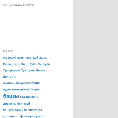
СОЦИАЛЬНЫЕ СЕТИ
МЕТКИ
#фэншуй 2016
Гэнь
Дуй
Жэнь
И-Цзин
Инь
Кань
Кунь
Ли
Сунь
Триграммы
Туи
Цянь
Чжэнь
Шунь
Ян
акционная консультация
аудит помещения
ба цзы
бацзы
год Дракона
диван по фэн шуй
консультация по квартире
кровать по фэн-шуй
курсы