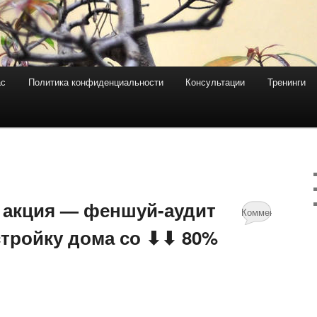
ас
Политика конфиденциальности
Консультации
Тренинги
 акция — феншуй-аудит
Комментариев
стройку дома со ⬇⬇ 80%
нет