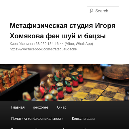
Sear
Метафизическая студия Игоря
Хомякова фен шуй и бацзы
Киев, Украина +38 050 134-16-44 (Viber, WhatsApp)
https://www.facebook.com/strategijaudachi/
Main
Главная
geozones
О нас
Skip
Skip
menu
Политика конфиденциальности
Консультации
to
to