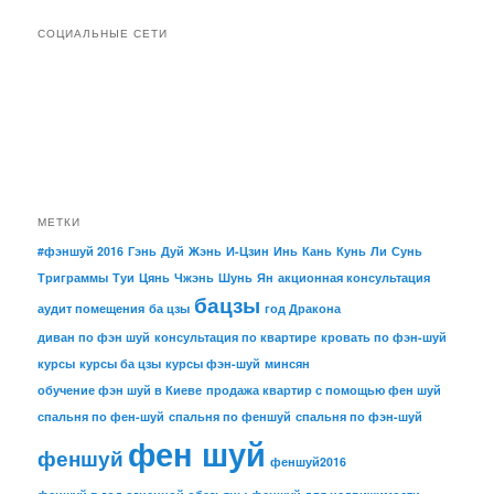
СОЦИАЛЬНЫЕ СЕТИ
МЕТКИ
#фэншуй 2016
Гэнь
Дуй
Жэнь
И-Цзин
Инь
Кань
Кунь
Ли
Сунь
Триграммы
Туи
Цянь
Чжэнь
Шунь
Ян
акционная консультация
бацзы
аудит помещения
ба цзы
год Дракона
диван по фэн шуй
консультация по квартире
кровать по фэн-шуй
курсы
курсы ба цзы
курсы фэн-шуй
минсян
обучение фэн шуй в Киеве
продажа квартир с помощью фен шуй
спальня по фен-шуй
спальня по феншуй
спальня по фэн-шуй
фен шуй
феншуй
феншуй2016