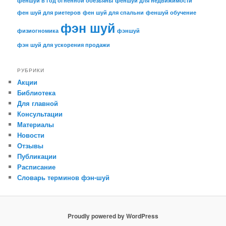
феншуй в год огненной обезьяны
феншуй для недвижимости
фен шуй для риетеров
фен шуй для спальни
феншуй обучение
фэн шуй
физиогномика
фэншуй
фэн шуй для ускорения продажи
РУБРИКИ
Акции
Библиотека
Для главной
Консультации
Материалы
Новости
Отзывы
Публикации
Расписание
Словарь терминов фэн-шуй
Proudly powered by WordPress