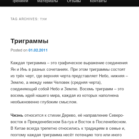
Тренинги
Материалы
Отзывы
Контакты
primary
secondary
content
content
TAG ARCHIVES:
ТУИ
Триграммы
Posted on
01.02.2011
Каждая триграмма – это графическое выражение соединения
Ян и Инь в разных сочетаниях. При этом триграммы состоят
из трёх черт, где верхняя черта представляет Небо, нижняя –
Землю, а между ними Человек (средняя черта),
соединяющий собой Небо и Землю. Восемь триграмм – это
восемь идей нашего мира, каждая из которых наполнена
необыкновенно глубоким смыслом.
Чжэнь
относится к стихии Дерево, её направление Северо-
восток в Прежденебесном Ба-гуа и Восток в Посленебесном.
В Китае всегда трепетно относились к традициям в семье и,
поэтому каждая триграмма несёт потенцию того или иного