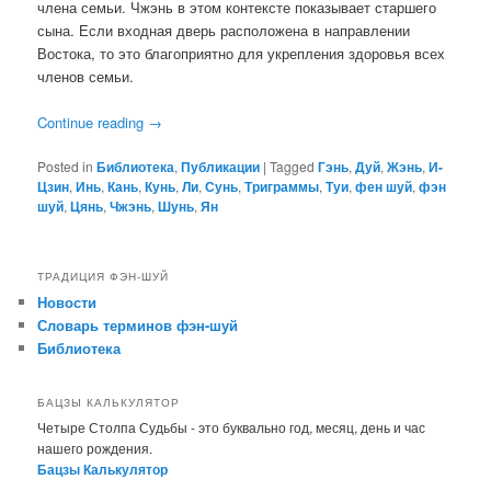
члена семьи. Чжэнь в этом контексте показывает старшего
сына. Если входная дверь расположена в направлении
Востока, то это благоприятно для укрепления здоровья всех
членов семьи.
Continue reading
→
Posted in
Библиотека
,
Публикации
|
Tagged
Гэнь
,
Дуй
,
Жэнь
,
И-
Цзин
,
Инь
,
Кань
,
Кунь
,
Ли
,
Сунь
,
Триграммы
,
Туи
,
фен шуй
,
фэн
шуй
,
Цянь
,
Чжэнь
,
Шунь
,
Ян
ТРАДИЦИЯ ФЭН-ШУЙ
Новости
Словарь терминов фэн-шуй
Библиотека
БАЦЗЫ КАЛЬКУЛЯТОР
Четыре Столпа Судьбы - это буквально год, месяц, день и час
нашего рождения.
Бацзы Калькулятор