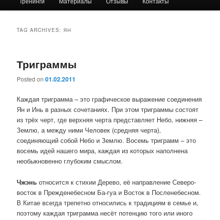
Тренинги
Материалы
Отзывы
Контакты
primary
secondary
content
content
TAG ARCHIVES:
ЯН
Триграммы
Posted on
01.02.2011
Каждая триграмма – это графическое выражение соединения
Ян и Инь в разных сочетаниях. При этом триграммы состоят
из трёх черт, где верхняя черта представляет Небо, нижняя –
Землю, а между ними Человек (средняя черта),
соединяющий собой Небо и Землю. Восемь триграмм – это
восемь идей нашего мира, каждая из которых наполнена
необыкновенно глубоким смыслом.
Чжэнь
относится к стихии Дерево, её направление Северо-
восток в Прежденебесном Ба-гуа и Восток в Посленебесном.
В Китае всегда трепетно относились к традициям в семье и,
поэтому каждая триграмма несёт потенцию того или иного