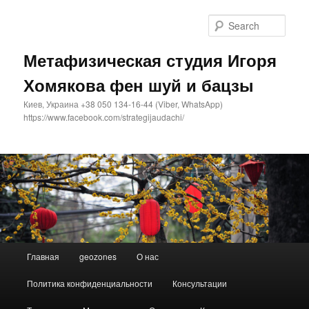
Sear
Метафизическая студия Игоря
Хомякова фен шуй и бацзы
Киев, Украина +38 050 134-16-44 (Viber, WhatsApp)
https://www.facebook.com/strategijaudachi/
Main
Главная
geozones
О нас
Skip
Skip
menu
Политика конфиденциальности
Консультации
to
to