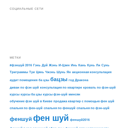
СОЦИАЛЬНЫЕ СЕТИ
МЕТКИ
#фэншуй 2016
Гэнь
Дуй
Жэнь
И-Цзин
Инь
Кань
Кунь
Ли
Сунь
Триграммы
Туи
Цянь
Чжэнь
Шунь
Ян
акционная консультация
бацзы
аудит помещения
ба цзы
год Дракона
диван по фэн шуй
консультация по квартире
кровать по фэн-шуй
курсы
курсы ба цзы
курсы фэн-шуй
минсян
обучение фэн шуй в Киеве
продажа квартир с помощью фен шуй
спальня по фен-шуй
спальня по феншуй
спальня по фэн-шуй
фен шуй
феншуй
феншуй2016