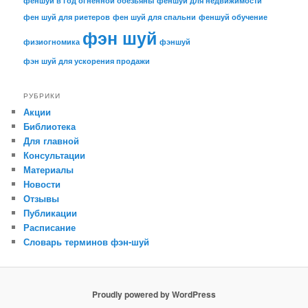
феншуй в год огненной обезьяны
феншуй для недвижимости
фен шуй для риетеров
фен шуй для спальни
феншуй обучение
фэн шуй
физиогномика
фэншуй
фэн шуй для ускорения продажи
РУБРИКИ
Акции
Библиотека
Для главной
Консультации
Материалы
Новости
Отзывы
Публикации
Расписание
Словарь терминов фэн-шуй
Proudly powered by WordPress