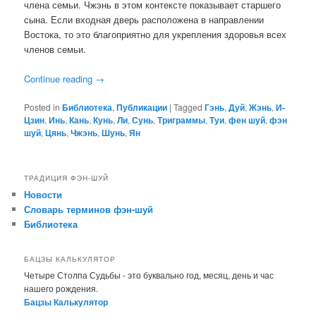
члена семьи. Чжэнь в этом контексте показывает старшего
сына. Если входная дверь расположена в направлении
Востока, то это благоприятно для укрепления здоровья всех
членов семьи.
Continue reading
→
Posted in
Библиотека
,
Публикации
|
Tagged
Гэнь
,
Дуй
,
Жэнь
,
И-
Цзин
,
Инь
,
Кань
,
Кунь
,
Ли
,
Сунь
,
Триграммы
,
Туи
,
фен шуй
,
фэн
шуй
,
Цянь
,
Чжэнь
,
Шунь
,
Ян
ТРАДИЦИЯ ФЭН-ШУЙ
Новости
Словарь терминов фэн-шуй
Библиотека
БАЦЗЫ КАЛЬКУЛЯТОР
Четыре Столпа Судьбы - это буквально год, месяц, день и час
нашего рождения.
Бацзы Калькулятор