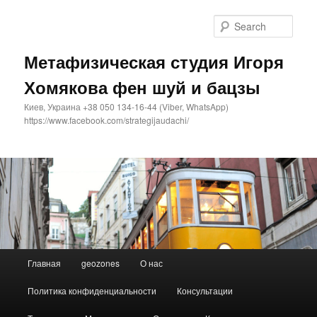
Sear
Метафизическая студия Игоря
Хомякова фен шуй и бацзы
Киев, Украина +38 050 134-16-44 (Viber, WhatsApp)
https://www.facebook.com/strategijaudachi/
Main
Главная
geozones
О нас
Skip
Skip
menu
Политика конфиденциальности
Консультации
to
to