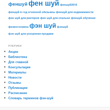
фен шуй
феншуй
феншуй2016
феншуй в год огненной обезьяны
феншуй для недвижимости
фен шуй для риетеров
фен шуй для спальни
феншуй обучение
фэн шуй
физиогномика
фэншуй
фэн шуй для ускорения продажи
РУБРИКИ
Акции
Библиотека
Для главной
Консультации
Материалы
Новости
Отзывы
Публикации
Расписание
Словарь терминов фэн-шуй