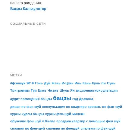
нашего рождения.
Бацзы Калькулятор
СОЦИАЛЬНЫЕ СЕТИ
МЕТКИ
#фэншуй 2016
Гэнь
Дуй
Жэнь
И-Цзин
Инь
Кань
Кунь
Ли
Сунь
Триграммы
Туи
Цянь
Чжэнь
Шунь
Ян
акционная консультация
бацзы
аудит помещения
ба цзы
год Дракона
диван по фэн шуй
консультация по квартире
кровать по фэн-шуй
курсы
курсы ба цзы
курсы фэн-шуй
минсян
обучение фэн шуй в Киеве
продажа квартир с помощью фен шуй
спальня по фен-шуй
спальня по феншуй
спальня по фэн-шуй