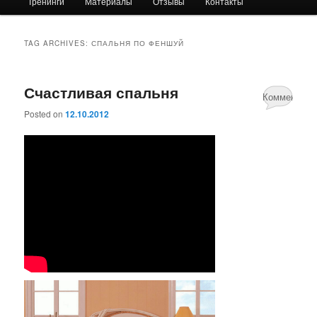
Тренинги
Материалы
Отзывы
Контакты
primary
secondary
content
content
TAG ARCHIVES:
СПАЛЬНЯ ПО ФЕНШУЙ
Счастливая спальня
Комментари
Posted on
12.10.2012
нет