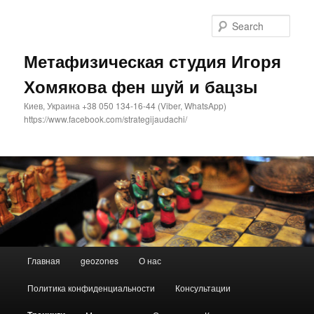
Sear
Метафизическая студия Игоря
Хомякова фен шуй и бацзы
Киев, Украина +38 050 134-16-44 (Viber, WhatsApp)
https://www.facebook.com/strategijaudachi/
Main
Главная
geozones
О нас
Skip
menu
Политика конфиденциальности
Консультации
to