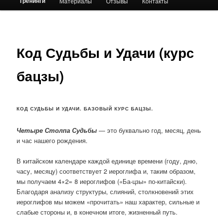
Тренинги
Материалы
Отзывы
Контакты
primary
content
Код Судьбы и Удачи (курс
бацзы)
КОД СУДЬБЫ И УДАЧИ. БАЗОВЫЙ КУРС БАЦЗЫ.
Четыре Столпа Судьбы
— это буквально год, месяц, день
и час нашего рождения.
В китайском календаре каждой единице времени (году, дню,
часу, месяцу) соответствует 2 иероглифа и, таким образом,
мы получаем 4×2= 8 иероглифов («Ба-цзы» по-китайски).
Благодаря анализу структуры, слияний, столкновений этих
иероглифов мы можем «прочитать» наш характер, сильные и
слабые стороны и, в конечном итоге, жизненный путь.