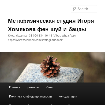
Sear
Метафизическая студия Игоря
Хомякова фен шуй и бацзы
Киев, Украина +38 050 134-16-44 (Viber, WhatsApp)
https://www.facebook.com/strategijaudachi/
Main
Главная
geozones
О нас
Skip
Skip
menu
Политика конфиденциальности
Консультации
to
to