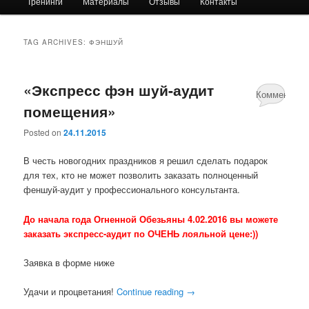
Тренинги
Материалы
Отзывы
Контакты
primary
secondary
content
content
TAG ARCHIVES:
ФЭНШУЙ
«Экспресс фэн шуй-аудит
Комментари
помещения»
нет
Posted on
24.11.2015
В честь новогодних праздников я решил сделать подарок
для тех, кто не может позволить заказать полноценный
феншуй-аудит у профессионального консультанта.
До начала года Огненной Обезьяны 4.02.2016 вы можете
заказать экспресс-аудит по ОЧЕНЬ лояльной цене:))
Заявка в форме ниже
Удачи и процветания!
Continue reading
→