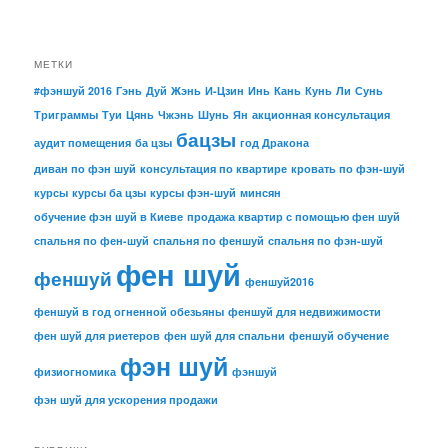
МЕТКИ
#фэншуй 2016
Гэнь
Дуй
Жэнь
И-Цзин
Инь
Кань
Кунь
Ли
Сунь
Триграммы
Туи
Цянь
Чжэнь
Шунь
Ян
акционная консультация
бацзы
аудит помещения
ба цзы
год Дракона
диван по фэн шуй
консультация по квартире
кровать по фэн-шуй
курсы
курсы ба цзы
курсы фэн-шуй
минсян
обучение фэн шуй в Киеве
продажа квартир с помощью фен шуй
спальня по фен-шуй
спальня по феншуй
спальня по фэн-шуй
фен шуй
феншуй
феншуй2016
феншуй в год огненной обезьяны
феншуй для недвижимости
фен шуй для риетеров
фен шуй для спальни
феншуй обучение
фэн шуй
физиогномика
фэншуй
фэн шуй для ускорения продажи