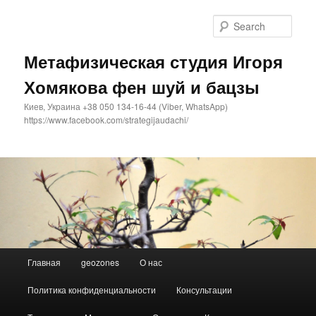
Sear
Метафизическая студия Игоря
Хомякова фен шуй и бацзы
Киев, Украина +38 050 134-16-44 (Viber, WhatsApp)
https://www.facebook.com/strategijaudachi/
Main
Главная
geozones
О нас
Skip
Skip
menu
Политика конфиденциальности
Консультации
to
to