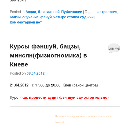
Posted in
Акции
,
Для главной
,
Публикации
|
Tagged
астрология
,
бацзы
,
обучение
,
фенуй
,
четыре столпа судьбы
|
Комментариев нет
Курсы фэншуй, бацзы,
Комментари
минсян(физиогномика) в
нет
Киеве
Posted on
08.04.2012
21.04.2012
,
с 17.00 до 20.00
, Киев (район центра)
Курс
«Как провести аудит фэн шуй самостоятельно»
Интересное предложение для новичков в мире
фэншуй!