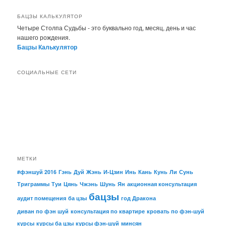
БАЦЗЫ КАЛЬКУЛЯТОР
Четыре Столпа Судьбы - это буквально год, месяц, день и час
нашего рождения.
Бацзы Калькулятор
СОЦИАЛЬНЫЕ СЕТИ
МЕТКИ
#фэншуй 2016
Гэнь
Дуй
Жэнь
И-Цзин
Инь
Кань
Кунь
Ли
Сунь
Триграммы
Туи
Цянь
Чжэнь
Шунь
Ян
акционная консультация
бацзы
аудит помещения
ба цзы
год Дракона
диван по фэн шуй
консультация по квартире
кровать по фэн-шуй
курсы
курсы ба цзы
курсы фэн-шуй
минсян