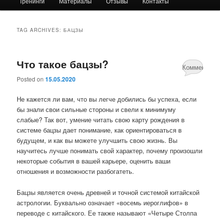
Тренинги
Материалы
Отзывы
Контакты
primary
secondary
content
content
TAG ARCHIVES:
БАЦЗЫ
Что такое бацзы?
Комментари
Posted on
15.05.2020
нет
Не кажется ли вам, что вы легче добились бы успеха, если
бы знали свои сильные стороны и свели к минимуму
слабые? Так вот, умение читать свою карту рождения в
системе бацзы дает понимание, как ориентироваться в
будущем, и как вы можете улучшить свою жизнь. Вы
научитесь лучше понимать свой характер, почему произошли
некоторые события в вашей карьере, оценить ваши
отношения и возможности разбогатеть.
Бацзы является очень древней и точной системой китайской
астрологии. Буквально означает «восемь иероглифов» в
переводе с китайского. Ее также называют «Четыре Столпа