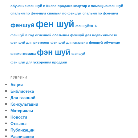
обучение фэн шуй в Киеве
продажа квартир с помощью фен шуй
спальня по фен-шуй
спальня по феншуй
спальня по фэн-шуй
фен шуй
феншуй
феншуй2016
феншуй в год огненной обезьяны
феншуй для недвижимости
фен шуй для риетеров
фен шуй для спальни
феншуй обучение
фэн шуй
физиогномика
фэншуй
фэн шуй для ускорения продажи
РУБРИКИ
Акции
Библиотека
Для главной
Консультации
Материалы
Новости
Отзывы
Публикации
Расписание