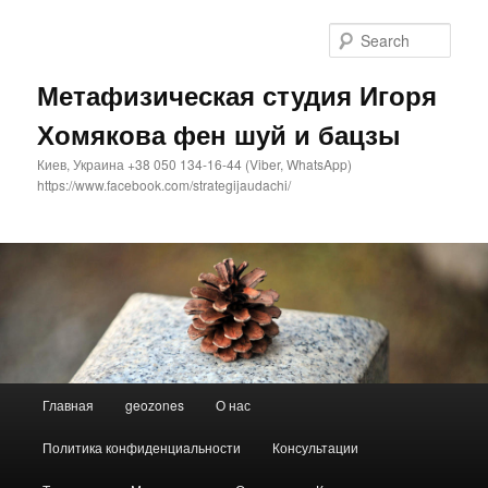
Sear
Метафизическая студия Игоря
Хомякова фен шуй и бацзы
Киев, Украина +38 050 134-16-44 (Viber, WhatsApp)
https://www.facebook.com/strategijaudachi/
Main
Главная
geozones
О нас
Skip
Skip
menu
Политика конфиденциальности
Консультации
to
to