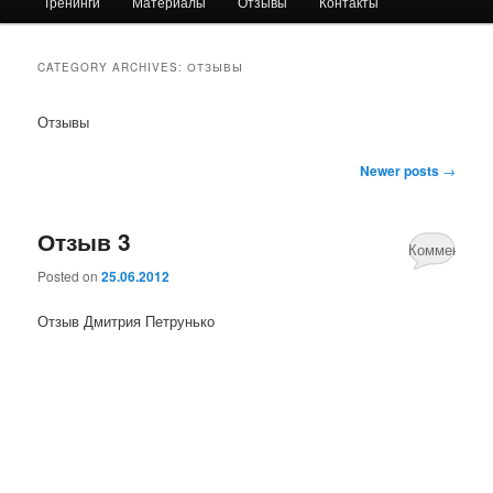
Тренинги
Материалы
Отзывы
Контакты
primary
secondary
content
content
CATEGORY ARCHIVES:
ОТЗЫВЫ
Отзывы
Post
Newer posts
→
navigation
Отзыв 3
Комментари
Posted on
25.06.2012
нет
Отзыв Дмитрия Петрунько