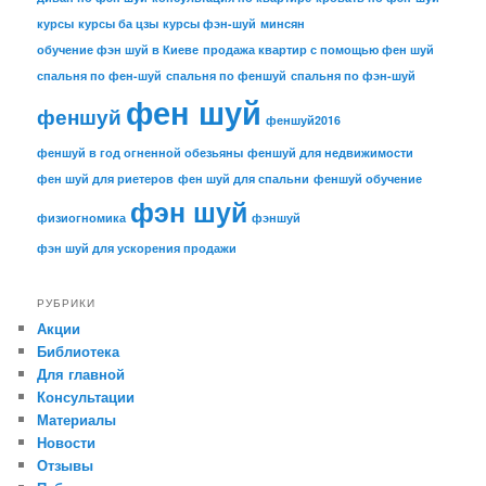
курсы
курсы ба цзы
курсы фэн-шуй
минсян
обучение фэн шуй в Киеве
продажа квартир с помощью фен шуй
спальня по фен-шуй
спальня по феншуй
спальня по фэн-шуй
фен шуй
феншуй
феншуй2016
феншуй в год огненной обезьяны
феншуй для недвижимости
фен шуй для риетеров
фен шуй для спальни
феншуй обучение
фэн шуй
физиогномика
фэншуй
фэн шуй для ускорения продажи
РУБРИКИ
Акции
Библиотека
Для главной
Консультации
Материалы
Новости
Отзывы