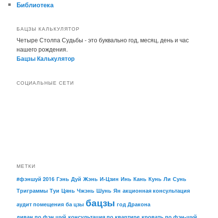
Библиотека
БАЦЗЫ КАЛЬКУЛЯТОР
Четыре Столпа Судьбы - это буквально год, месяц, день и час
нашего рождения.
Бацзы Калькулятор
СОЦИАЛЬНЫЕ СЕТИ
МЕТКИ
#фэншуй 2016
Гэнь
Дуй
Жэнь
И-Цзин
Инь
Кань
Кунь
Ли
Сунь
Триграммы
Туи
Цянь
Чжэнь
Шунь
Ян
акционная консультация
бацзы
аудит помещения
ба цзы
год Дракона
диван по фэн шуй
консультация по квартире
кровать по фэн-шуй