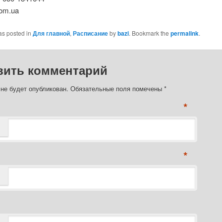
com.ua
as posted in
Для главной
,
Расписание
by
bazi
. Bookmark the
permalink
.
вить комментарий
 не будет опубликован. Обязательные поля помечены
*
*
*