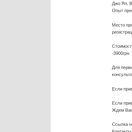
Джо Яп, В
Опыт преп
Место пр
регистра
Стоимость
-3900грн.
Для первы
консульта
Если прив
Если прив
Ждем Вас
Ссылка н
Контакты: