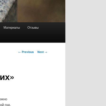
Материалы
Отзывы
Post
←
Previous
Next
→
navigation
их»
ожно
ой год.