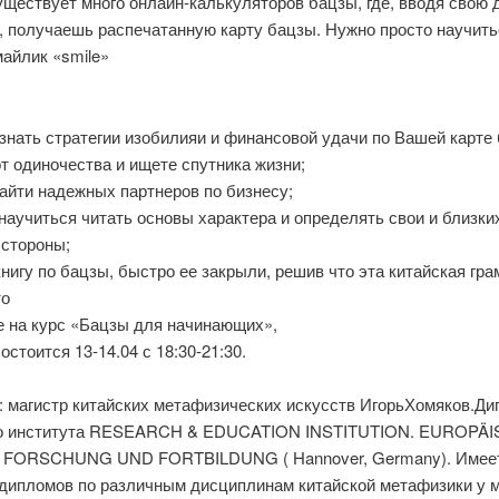
ществует много онлайн-калькуляторов бацзы, где, вводя свою 
, получаешь распечатанную карту бацзы. Нужно просто научить
айлик «smile»
узнать стратегии изобилияи и финансовой удачи по Вашей карте
от одиночества и ищете спутника жизни;
найти надежных партнеров по бизнесу;
научиться читать основы характера и определять свои и близк
 стороны;
книгу по бацзы, быстро ее закрыли, решив что эта китайская гра
то
е на курс «Бацзы для начинающих»,
остоится 13-14.04 с 18:30-21:30.
: магистр китайских метафизических искусств ИгорьХомяков.Д
о института RESEARCH & EDUCATION INSTITUTION. EUROPÄ
 FORSCHUNG UND FORTBILDUNG ( Hannover, Germany). Имее
 дипломов по различным дисциплинам китайской метафизики у 