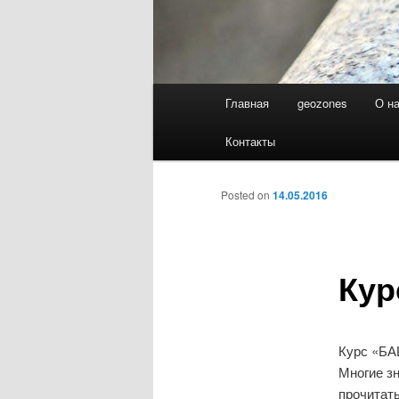
Main
Главная
geozones
О н
Skip
menu
Контакты
to
primary
Posted on
14.05.2016
content
Кур
Курс «Б
Многие з
прочитать