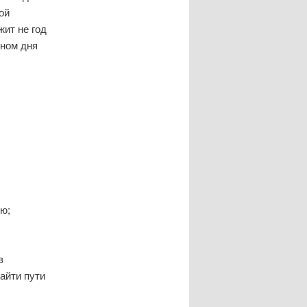
ой
ит не год
тном дня
ью;
в
айти пути