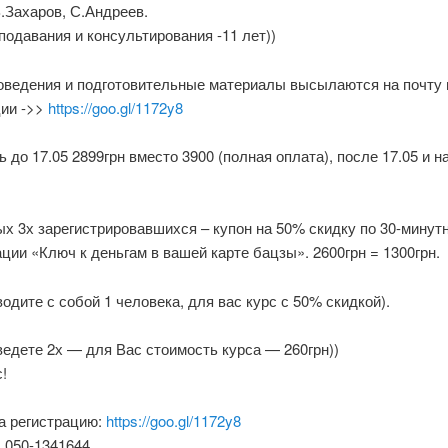
.Захаров, С.Андреев.
одавания и консультирования -11 лет))
оведения и подготовительные материалы высылаются на почту 
ции ->>
https://goo.gl/1172y8
 до 17.05 2899грн вместо 3900 (полная оплата), после 17.05 и н
х 3х зарегистрировавшихся – купон на 50% скидку по 30-минут
ции «Ключ к деньгам в вашей карте бацзы». 2600грн = 1300грн.
одите с собой 1 человека, для вас курс с 50% скидкой).
едете 2х — для Вас стоимость курса — 260грн))
!
а регистрацию:
https://goo.gl/1172y8
 050-1341644