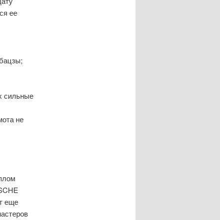
дату
ся ее
 бацзы;
их сильные
мота не
иплом
ISCHE
т еще
мастеров