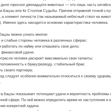
 деле гороскоп двенадцати животных — это лишь часть китайск
ии Бацзы или 4х Столпов Судьбы. Причем отправной точкой служ
, а элемент личности (так называемый небесный ствол на живо
. Именно здесь находится основная характеристика человека.
бацзы можно узнать многое:
е и слабые стороны человека в различных сферах;
и работать по найму или открывать свое дело;
ы финансовой удачи;
 отрасли человек раскроет максимально свои таланты;
положенность к браку/разводу, стабильный брак;
ать своего партнера;
 год следует особенно внимательно относиться к своему здоров
.
та бацзы показывает потенциал удачи и вероятность проблемы 
ной сфере. По ней можно определить время их наступления и н
ия конкретной задачи.