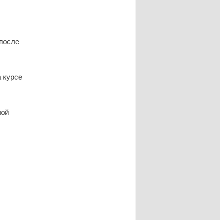
после
а курсе
ной