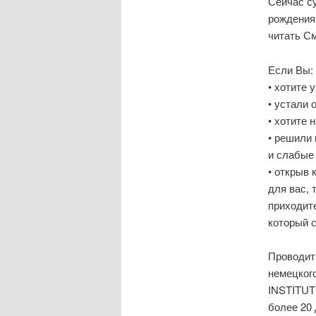
Сейчас су
рождения
читать См
Если Вы:
• хотите 
• устали 
• хотите 
• решили 
и слабые
• открыв 
для вас, 
приходит
который с
Проводит
немецког
INSTITUT
более 20