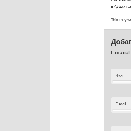
in@bazi.
This entry w
Доба
Ваш e-mail
Имя
E-mail