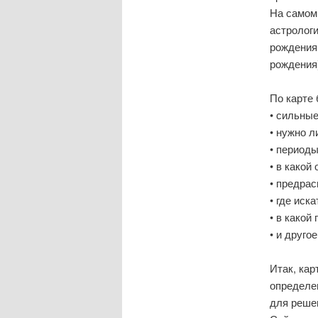
На самом
астролог
рождения
рождения)
По карте 
• сильны
• нужно л
• период
• в какой
• предрас
• где иск
• в какой
• и другое
Итак, кар
определен
для решен