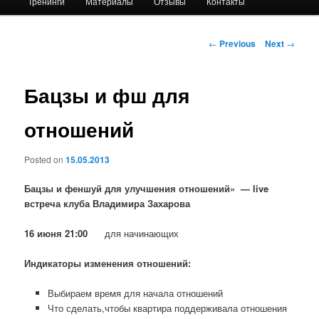
Тренинги
Материалы
Отзывы
Контакты
primary
content
Post
←
Previous
Next
→
navigation
Бацзы и фш для
отношений
Posted on
15.05.2013
Бацзы и феншуй для улучшения отношений» — live
встреча клуба Владимира Захарова
16 июня 21:00
для начинающих
Индикаторы изменения отношений:
Выбираем время для начала отношений
Что сделать,чтобы квартира поддерживала отношения