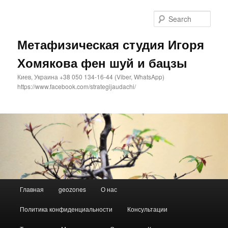
Sear
Метафизическая студия Игоря
Хомякова фен шуй и бацзы
Киев, Украина +38 050 134-16-44 (Viber, WhatsApp)
https://www.facebook.com/strategijaudachi/
Main
Главная
geozones
О нас
Skip
menu
Политика конфиденциальности
Консультации
to