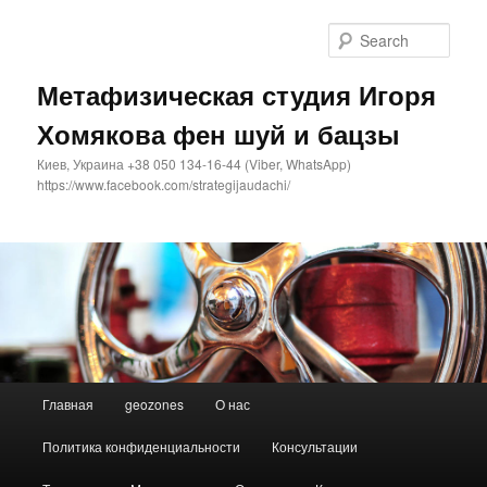
Sear
Метафизическая студия Игоря
Хомякова фен шуй и бацзы
Киев, Украина +38 050 134-16-44 (Viber, WhatsApp)
https://www.facebook.com/strategijaudachi/
Main
Главная
geozones
О нас
Skip
Skip
menu
Политика конфиденциальности
Консультации
to
to