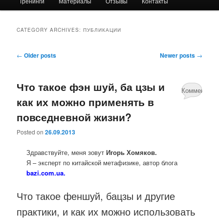
Тренинги
Материалы
Отзывы
Контакты
primary
secondary
content
content
CATEGORY ARCHIVES:
ПУБЛИКАЦИИ
Post
←
Older posts
Newer posts
→
navigation
Что такое фэн шуй, ба цзы и
Комментари
как их можно применять в
нет
повседневной жизни?
Posted on
26.09.2013
Здравствуйте, меня зовут
Игорь Хомяков.
Я – эксперт по китайской метафизике, автор блога
bazi.com.ua.
Что такое феншуй, бацзы и другие
практики, и как их можно использовать