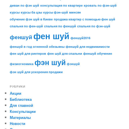
диван по фэн шуй
консультация по квартире
кровать по фэн-шуй
курсы
курсы ба цзы
курсы фэн-шуй
минсян
обучение фэн шуй в Киеве
продажа квартир с помощью фен шуй
спальня по фен-шуй
спальня по феншуй
спальня по фэн-шуй
фен шуй
феншуй
феншуй2016
феншуй в год огненной обезьяны
феншуй для недвижимости
фен шуй для риетеров
фен шуй для спальни
феншуй обучение
фэн шуй
физиогномика
фэншуй
фэн шуй для ускорения продажи
РУБРИКИ
Акции
Библиотека
Для главной
Консультации
Материалы
Новости