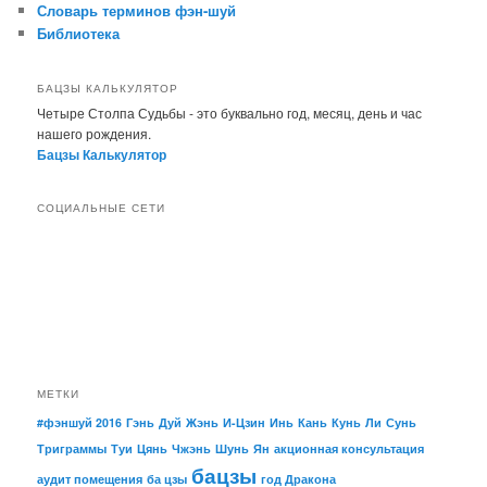
Словарь терминов фэн-шуй
Библиотека
БАЦЗЫ КАЛЬКУЛЯТОР
Четыре Столпа Судьбы - это буквально год, месяц, день и час
нашего рождения.
Бацзы Калькулятор
СОЦИАЛЬНЫЕ СЕТИ
МЕТКИ
#фэншуй 2016
Гэнь
Дуй
Жэнь
И-Цзин
Инь
Кань
Кунь
Ли
Сунь
Триграммы
Туи
Цянь
Чжэнь
Шунь
Ян
акционная консультация
бацзы
аудит помещения
ба цзы
год Дракона